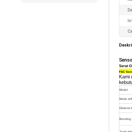
De
In
Ca
Deskri
Senso
Serat O
F&C Sens
Kami m
kebut
Model
Mode refl
Dimensi 
Bending 
Jarak det