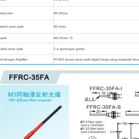
eksi mini
Φ0.05mm
kabel serat optik
Φ2.2mm
 optik
Φ0.25mm * 9
abel serat optik
2 m (potongan gratis)
el dengan Amplifier
FF-403 sensor serat optik digital harga yang kompetitif de