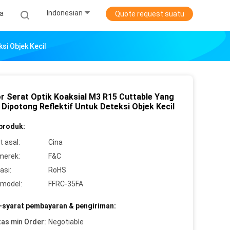
Indonesian
ta
Quote request suatu
si Objek Kecil
r Serat Optik Koaksial M3 R15 Cuttable Yang
 Dipotong Reflektif Untuk Deteksi Objek Kecil
 produk:
 asal:
Cina
merek:
F&C
asi:
RoHS
model:
FFRC-35FA
-syarat pembayaran & pengiriman:
tas min Order:
Negotiable