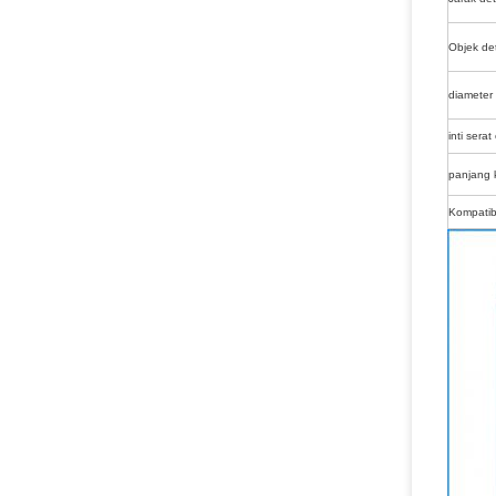
Objek det
diameter 
inti serat
panjang k
Kompatib