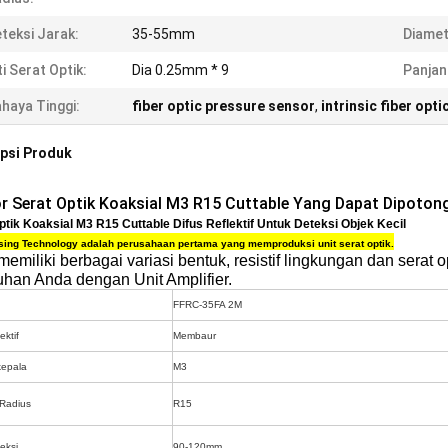
teksi Jarak:
35-55mm
Diamet
ti Serat Optik:
Dia 0.25mm * 9
Panjan
haya Tinggi:
fiber optic pressure sensor
,
intrinsic fiber opt
psi Produk
r Serat Optik Koaksial M3 R15 Cuttable Yang Dapat Dipotong 
ptik Koaksial M3 R15 Cuttable Difus Reflektif Untuk Deteksi Objek Kecil
ing Technology adalah perusahaan pertama yang memproduksi unit serat optik.
emiliki berbagai variasi bentuk, resistif lingkungan dan serat
uhan Anda dengan Unit Amplifier.
FFRC-35FA 2M
ektif
Membaur
kepala
M3
Radius
R15
eksi
90-120mm