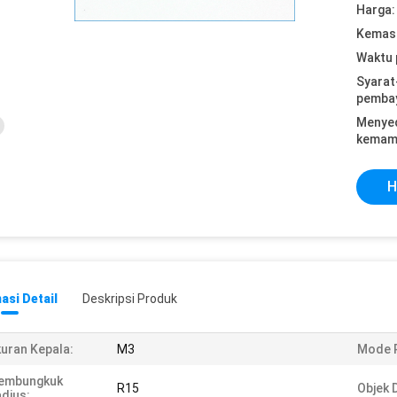
Harga:
Kemasa
Waktu 
Syarat
pemba
Menye
kemam
H
asi Detail
Deskripsi Produk
uran Kepala:
M3
Mode R
embungkuk
R15
Objek D
dius: