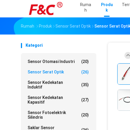
Ruma
Produ
Ten
H
K
Rumah
Produk
Sensor Serat Optik
Sensor Serat Optik
Kategori
Sensor Otomasi Industri
(20)
Sensor Serat Optik
(26)
Sensor Kedekatan
(35)
Induktif
Sensor Kedekatan
(27)
Kapasitif
Sensor Fotoelektrik
(20)
Silindris
Saklar Sensor