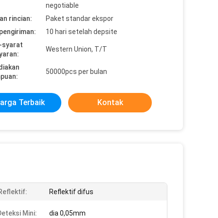
negotiable
n rincian:
Paket standar ekspor
pengiriman:
10 hari setelah depsite
-syarat
Western Union, T/T
yaran:
diakan
50000pcs per bulan
puan:
arga Terbaik
Kontak
eflektif:
Reflektif difus
eteksi Mini:
dia 0,05mm