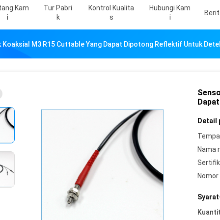
tang Kam
Tur Pabri
Kontrol Kualita
Hubungi Kam
Beri
I
K
S
I
 Koaksial M3 R15 Cuttable Yang Dapat Dipotong Reflektif Untuk Detek
Senso
Dapat
Detail
Tempat
Nama 
Sertifik
Nomor 
Syarat
Kuanti