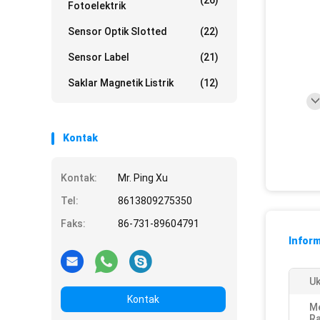
(26)
Fotoelektrik
Sensor Optik Slotted
(22)
Sensor Label
(21)
Saklar Magnetik Listrik
(12)
Kontak
Kontak:
Mr. Ping Xu
Tel:
8613809275350
Faks:
86-731-89604791
Inform
Uk
Kontak
M
Ra