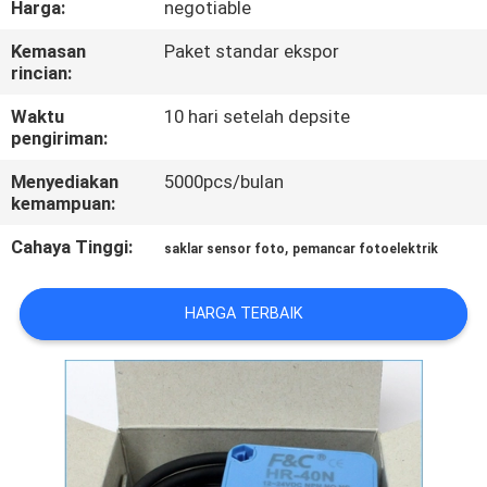
Harga:
negotiable
KUALITAS
Kemasan
Paket standar ekspor
rincian:
HUBUNGI
KAMI
Waktu
10 hari setelah depsite
pengiriman:
Menyediakan
5000pcs/bulan
BERITA
kemampuan:
Cahaya Tinggi:
,
saklar sensor foto
pemancar fotoelektrik
PERMINTAAN
PENAWARAN
HARGA TERBAIK
SITEMAP
PRIVACY
POLICY