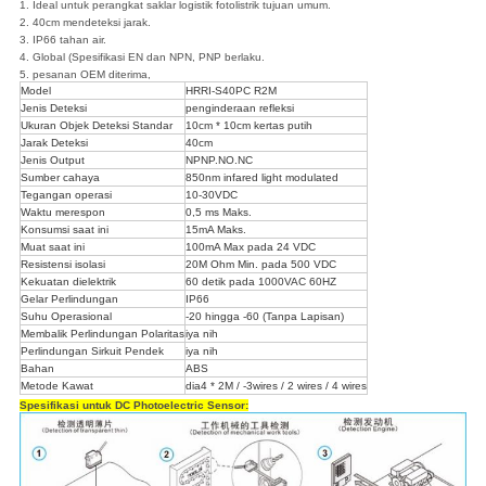
1. Ideal untuk perangkat saklar logistik fotolistrik tujuan umum.
2. 40cm mendeteksi jarak.
3. IP66 tahan air.
4. Global (Spesifikasi EN dan NPN, PNP berlaku.
5. pesanan OEM diterima,
Model
HRRI-S40PC R2M
Jenis Deteksi
penginderaan refleksi
Ukuran Objek Deteksi Standar
10cm * 10cm kertas putih
Jarak Deteksi
40cm
Jenis Output
NPNP.NO.NC
Sumber cahaya
850nm infared light modulated
Tegangan operasi
10-30VDC
Waktu merespon
0,5 ms Maks.
Konsumsi saat ini
15mA Maks.
Muat saat ini
100mA Max pada 24 VDC
Resistensi isolasi
20M Ohm Min.
pada 500 VDC
Kekuatan dielektrik
60 detik pada 1000VAC 60HZ
Gelar Perlindungan
IP66
Suhu Operasional
-20 hingga -60 (Tanpa Lapisan)
Membalik Perlindungan Polaritas
iya nih
Perlindungan Sirkuit Pendek
iya nih
Bahan
ABS
Metode Kawat
dia4 * 2M / -3wires / 2 wires / 4 wires
Spesifikasi untuk DC Photoelectric Sensor: