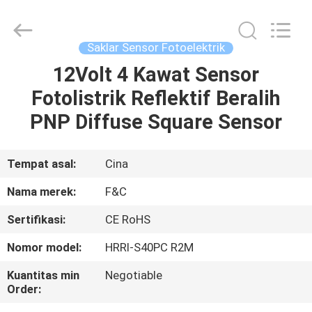
Otomasi
Industri
pemasok.
Copyright
©
Saklar Sensor Fotoelektrik
2019
-
2025
12Volt 4 Kawat Sensor
RUMAH
F&C
Sensing
Fotolistrik Reflektif Beralih
Technology
(Hunan)
Co.,Ltd.
PRODUK
PNP Diffuse Square Sensor
All
Rights
Reserved.
TENTANG
Tempat asal:
Cina
KAMI
Nama merek:
F&C
Sertifikasi:
CE RoHS
TUR
Nomor model:
HRRI-S40PC R2M
PABRIK
Kuantitas min
Negotiable
Order:
KONTROL