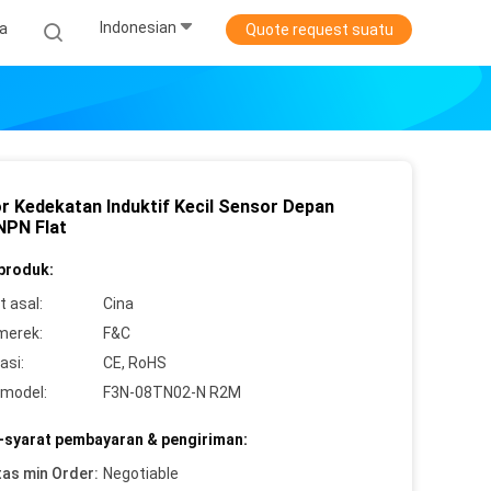
Indonesian
ta
Quote request suatu
r Kedekatan Induktif Kecil Sensor Depan
PN Flat
 produk:
 asal:
Cina
merek:
F&C
asi:
CE, RoHS
model:
F3N-08TN02-N R2M
-syarat pembayaran & pengiriman:
tas min Order:
Negotiable