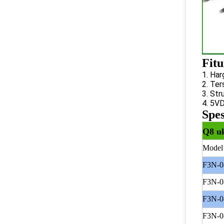
Fitu
1.
Har
2. Ter
3.
Stru
4.
5VD
Spes
Q8 uk
Model
F3N-
F3N-
F3N-
F3N-