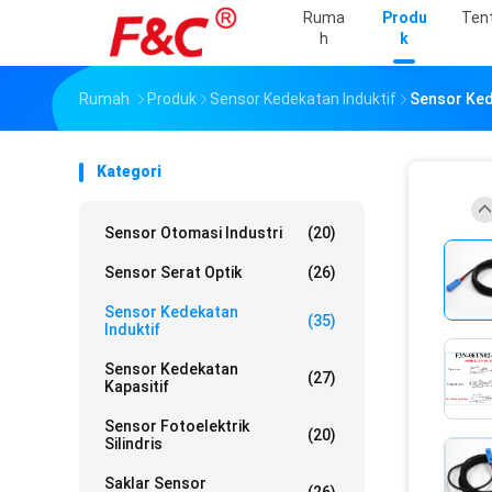
Ruma
Produ
Ten
H
K
Rumah
Produk
Sensor Kedekatan Induktif
Sensor Ked
Kategori
Sensor Otomasi Industri
(20)
Sensor Serat Optik
(26)
Sensor Kedekatan
(35)
Induktif
Sensor Kedekatan
(27)
Kapasitif
Sensor Fotoelektrik
(20)
Silindris
Saklar Sensor