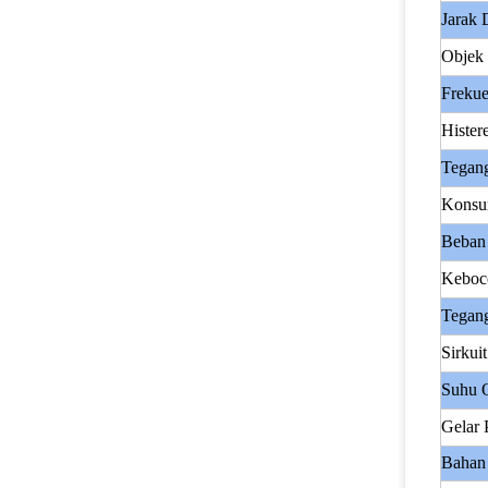
Jarak 
Objek 
Frekue
Histere
Tegang
Konsum
Beban 
Keboco
Tegang
Sirkui
Suhu O
Gelar 
Bahan