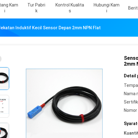
tang Kam
Tur Pabri
Kontrol Kualita
Hubungi Kam
Beri
I
K
S
I
ekatan Induktif Kecil Sensor Depan 2mm NPN Flat
Senso
2mm N
Detail
Tempat
Nama 
Sertifik
Nomor 
Syarat
Kuanti