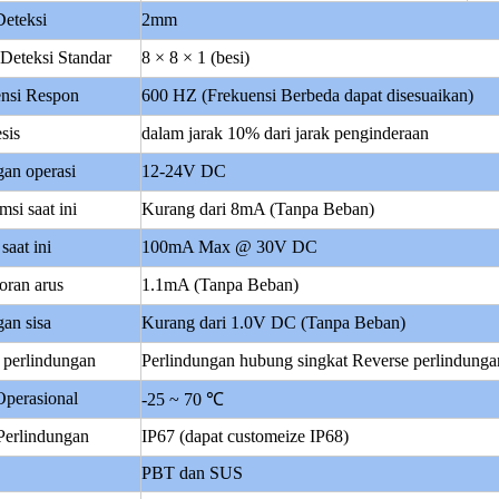
Deteksi
2mm
Deteksi Standar
8 × 8 × 1 (besi)
nsi Respon
600 HZ (Frekuensi Berbeda dapat disesuaikan)
sis
dalam jarak 10% dari jarak penginderaan
an operasi
12-24V DC
si saat ini
Kurang dari 8mA (Tanpa Beban)
saat ini
100mA Max @ 30V DC
ran arus
1.1mA (Tanpa Beban)
an sisa
Kurang dari 1.0V DC (Tanpa Beban)
t perlindungan
Perlindungan hubung singkat Reverse perlindunga
perasional
-25 ~ 70 ℃
Perlindungan
IP67 (dapat customeize IP68)
PBT dan SUS