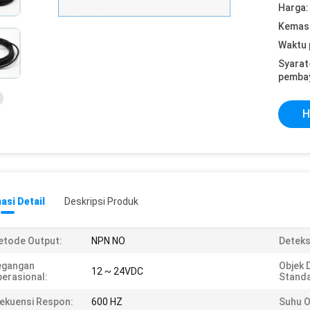
Harga:
Kemasa
Waktu 
Syarat
pemba
H
asi Detail
Deskripsi Produk
tode Output:
NPN NO
Deteks
egangan
Objek 
12 ~ 24VDC
erasional:
Standa
ekuensi Respon:
600 HZ
Suhu O