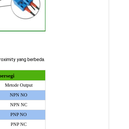
roximity yang berbeda.
persegi
Metode Output
NPN NO
NPN NC
PNP NO
PNP NC