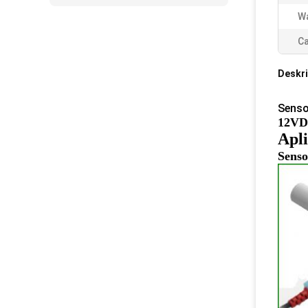
Wa
Ca
Deskri
Senso
12VDC
Apli
Senso