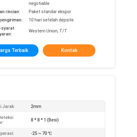
negotiable
n rincian:
Paket standar ekspor
pengiriman:
10 hari setelah depsite
-syarat
Western Union, T/T
yaran:
arga Terbaik
Kontak
i Jarak:
2mm
Deteksi
8 * 8 * 1 (Besi)
r:
perasi:
-25 ~ 70 ℃