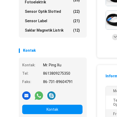
(26)
Fotoelektrik
Sensor Optik Slotted
(22)
Sensor Label
(21)
Saklar Magnetik Listrik
(12)
Kontak
Kontak:
Mr. Ping Xu
Tel:
8613809275350
Inform
Faks:
86-731-89604791
Me
T
Op
Kontak
Fr