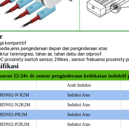
r
ga kompetitif
sedia jenis
penginderaan depan dan penginderaan atas
ktur terintegrasi, tahan air, tahan debu dan oilproof.
C proximity switch sensor,
2Wires
, sensor
frekuensi proximity p
ifikasi
uran 12-24v dc sensor penginderaan kedekatan induktif 
Arah Induksi
08DN02-N R2M
Induksi Atas
08DN02-N2R2M
Induksi Atas
08DN02-PR2M
Induksi Atas
08DN02-P2R2M
Induksi Atas