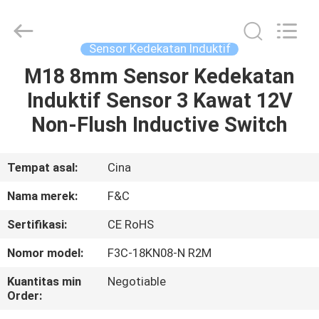
Otomasi
Industri
pemasok.
Copyright
©
Sensor Kedekatan Induktif
2019
-
2025
M18 8mm Sensor Kedekatan
RUMAH
F&C
Sensing
Induktif Sensor 3 Kawat 12V
Technology
(Hunan)
Co.,Ltd.
PRODUK
Non-Flush Inductive Switch
All
Rights
Reserved.
TENTANG
Tempat asal:
Cina
KAMI
Nama merek:
F&C
Sertifikasi:
CE RoHS
TUR
Nomor model:
F3C-18KN08-N R2M
PABRIK
Kuantitas min
Negotiable
Order:
KONTROL