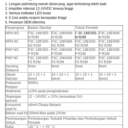
1. Lengan pelindung merah dirancang, agar terlindung lebih baik.
2. Amplifier internal 12-24VDC kinerja tinggi.
3. Semua indikator LED bulat.
4. 0.1ms waktu respon kecepatan tinggi
5. Pesanan OEM diterima.
Panjangnya
Badan Standar
Tubuh Pendek
NPN NO
F3C-18KS05-
F3C-18KN08-
F
3C-18ES05-
F3C-18EN08-
N R2M
N R2M
N R2M
N R2M
NPN NC
F3C-18KS05-
F3C-18KN08-
F3C-18ES05-
F3C-18EN08-
N2 R2M
N2 R2M
N2 R2M
N2 R2M
PNP NO
F3C-18KS05-
F3C-18KN08-
F3C-18ES05-
F3C-18EN08-
P R2M
P R2M
P R2M
P R2M
PNP NC
F3C-18KS05-
F3C-18KN08-
F3C-18ES05-
F3C-18EN08-
P2 R2M
P2 R2M
P2 R2M
P2 R2M
Sensing
5mm
8mm
5mm
8mm
Distance
Obyek
15 × 15 × 1
24 × 24 × 1
15 × 15 × 1
24 × 24 × 1
Standar
(besi)
(besi)
(besi)
(besi)
Frekuensi
600Hz
Respon
Histeresis
≤10% jarak penginderaan
Tegangan
12 ~ 24VDC ± 10% (sesuaikan 5V)
operasi
Konsumsi
≤8mA (Tanpa Beban)
saat ini
Beban saat ini
100mA Max pada 24Vdc
Perlindungan
Perlindungan Terbalik Polaritas dan Perlindungan Sirkuit
Sirkuit
Pendek
Suhu
-20 ° C ~ + 70 ° C