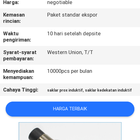
Harga:
negotiable
KUALITAS
Kemasan
Paket standar ekspor
rincian:
HUBUNGI
KAMI
Waktu
10 hari setelah depsite
pengiriman:
Syarat-syarat
Western Union, T/T
BERITA
pembayaran:
Menyediakan
10000pcs per bulan
PERMINTAAN
kemampuan:
PENAWARAN
Cahaya Tinggi:
,
saklar prox induktif
saklar kedekatan induktif
SITEMAP
HARGA TERBAIK
PRIVACY
POLICY