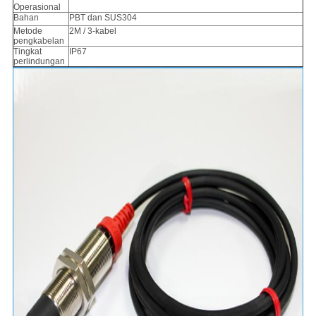
Operasional
Bahan
PBT dan SUS304
Metode
2M / 3-kabel
pengkabelan
Tingkat
IP67
perlindungan