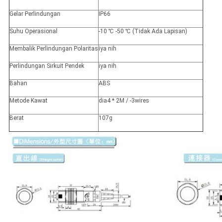
Gelar Perlindungan
IP66
Suhu Operasional
-10 ℃ -50 ℃ (Tidak Ada Lapisan)
Membalik Perlindungan Polaritas
iya nih
Perlindungan Sirkuit Pendek
iya nih
Bahan
ABS
Metode Kawat
dia4 * 2M / -3wires
Berat
107g