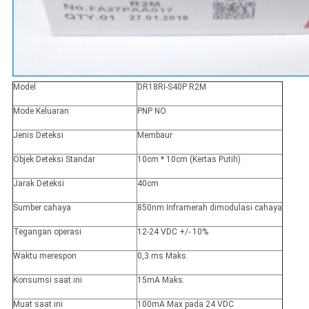
Model
DR18RI-S40P R2M
Mode Keluaran
PNP NO
Jenis Deteksi
Membaur
Objek Deteksi Standar
10cm * 10cm (Kertas Putih)
Jarak Deteksi
40cm
Sumber cahaya
850nm Inframerah dimodulasi cahaya
Tegangan operasi
12-24 VDC +/- 10%
Waktu merespon
0,3 ms Maks.
Konsumsi saat ini
15mA Maks.
Muat saat ini
100mA Max pada 24 VDC