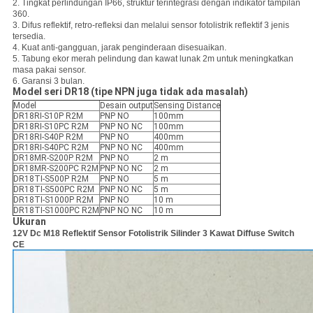
2. Tingkat perlindungan IP66, struktur terintegrasi dengan indikator tampilan
360.
3. Difus reflektif, retro-refleksi dan melalui sensor fotolistrik reflektif 3 jenis
tersedia.
4. Kuat anti-gangguan, jarak penginderaan disesuaikan.
5. Tabung ekor merah pelindung dan kawat lunak 2m untuk meningkatkan
masa pakai sensor.
6. Garansi 3 bulan.
Model seri DR18 (tipe NPN juga tidak ada masalah)
Model
Desain output
Sensing Distance
DR18RI-S10P R2M
PNP NO
100mm
DR18RI-S10PC R2M
PNP NO NC
100mm
DR18RI-S40P R2M
PNP NO
400mm
DR18RI-S40PC R2M
PNP NO NC
400mm
DR18MR-S200P R2M
PNP NO
2 m
DR18MR-S200PC R2M
PNP NO NC
2 m
DR18TI-S500P R2M
PNP NO
5 m
DR18TI-S500PC R2M
PNP NO NC
5 m
DR18TI-S1000P R2M
PNP NO
10 m
DR18TI-S1000PC R2M
PNP NO NC
10 m
Ukuran
12V Dc M18 Reflektif Sensor Fotolistrik Silinder 3 Kawat Diffuse Switch
CE