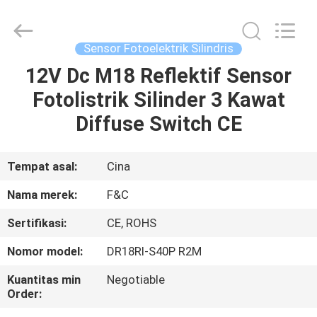
Otomasi
Industri
pemasok.
Copyright
©
Sensor Fotoelektrik Silindris
2019
-
2025
12V Dc M18 Reflektif Sensor
RUMAH
industrial-
automationsensors.com.
Fotolistrik Silinder 3 Kawat
All
Rights
Reserved.
PRODUK
Diffuse Switch CE
TENTANG
Tempat asal:
Cina
KAMI
Nama merek:
F&C
Sertifikasi:
CE, ROHS
TUR
Nomor model:
DR18RI-S40P R2M
PABRIK
Kuantitas min
Negotiable
Order:
KONTROL