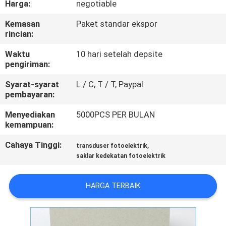
Harga:
negotiable
KUALITAS
Kemasan
Paket standar ekspor
rincian:
HUBUNGI
KAMI
Waktu
10 hari setelah depsite
pengiriman:
Syarat-syarat
L / C, T / T, Paypal
PERMINTAAN
pembayaran:
PENAWARAN
Menyediakan
5000PCS PER BULAN
kemampuan:
BERITA
Cahaya Tinggi:
,
transduser fotoelektrik
saklar kedekatan fotoelektrik
HARGA TERBAIK