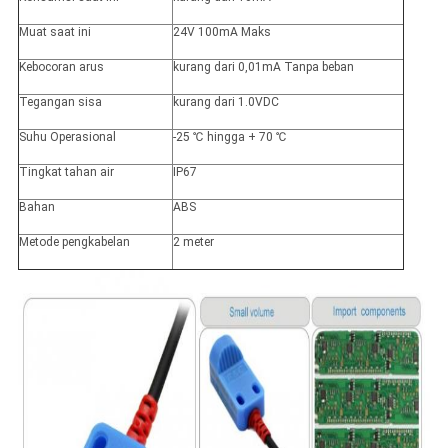
Muat saat ini
24V 100mA Maks
Kebocoran arus
kurang dari 0,01mA Tanpa beban
Tegangan sisa
kurang dari 1.0VDC
Suhu Operasional
-25 ℃ hingga + 70 ℃
Tingkat tahan air
IP67
Bahan
ABS
Metode pengkabelan
2 meter