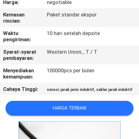
Harga:
negotiable
KUALITAS
Kemasan
Paket standar ekspor
rincian:
HUBUNGI
KAMI
Waktu
10 hari setelah depsite
pengiriman:
Syarat-syarat
Western Union, , T / T
BERITA
pembayaran:
Menyediakan
100000pcs per bulan
PERMINTAAN
kemampuan:
PENAWARAN
Cahaya Tinggi:
,
sensor jarak jenis induktif
saklar jarak induktif
SITEMAP
HARGA TERBAIK
PRIVACY
POLICY