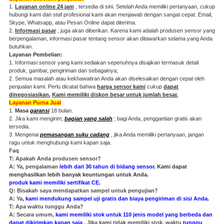
1.
Layanan online 24 jam
, tersedia di sini.
Setelah Anda memiliki pertanyaan, cukup
hubungi kami dan staf profesional kami akan menjawab dengan sangat cepat.
Email,
Skype, Whatsapp, atau Pesan Online dapat diterima.
2.
Informasi pasar
, juga akan diberikan.
Karena kami adalah produsen sensor yang
berpengalaman, informasi pasar tentang sensor akan ditawarkan selama yang Anda
butuhkan.
Layanan Pembelian:
1. Informasi sensor yang kami sediakan sepenuhnya disajikan termasuk detail
produk, gambar, pengiriman dan sebagainya;
2. Semua masalah atau kekhawatiran Anda akan diselesaikan dengan cepat oleh
penjualan kami.
Perlu dicatat bahwa
harga sensor kami
cukup
dapat
dinegosiasikan.
Kami memiliki diskon besar untuk jumlah besar.
Layanan Purna Jual
1.
Masa
garansi
18 bulan.
2. Jika kami mengirim;
bagian yang salah
; bagi Anda, penggantian gratis akan
tersedia.
3. Mengenai
pemasangan suku cadang
, jika Anda memiliki pertanyaan, jangan
ragu untuk menghubungi kami kapan saja.
Faq
T: Apakah Anda produsen sensor?
A: Ya, pengalaman
lebih dari 30 tahun di bidang sensor.
Kami dapat
menghasilkan lebih banyak keuntungan untuk Anda.
produk kami memiliki sertifikat CE.
Q: Bisakah saya mendapatkan sampel untuk pengujian?
A: Ya,
kami mendukung sampel uji gratis dan biaya pengiriman di sisi Anda.
T: Apa waktu tunggu Anda?
A: Secara umum,
kami memiliki stok untuk 110 jenis model yang berbeda dan
dapat dikirimkan kapan saja
.
Jika kami tidak memiliki stok, waktu
tunggu