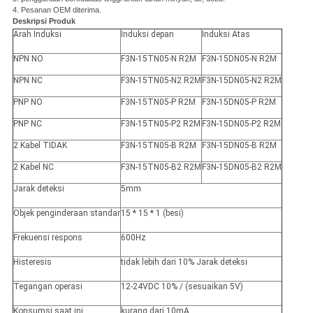
4. Pesanan OEM diterima.
Deskripsi Produk
Arah Induksi
Induksi depan
Induksi Atas
NPN NO
F3N-15TN05-N R2M
F3N-15DN05-N R2M
NPN NC
F3N-15TN05-N2 R2M
F3N-15DN05-N2 R2M
PNP NO
F3N-15TN05-P R2M
F3N-15DN05-P R2M
PNP NC
F3N-15TN05-P2 R2M
F3N-15DN05-P2 R2M
2 Kabel TIDAK
F3N-15TN05-B R2M
F3N-15DN05-B R2M
2 Kabel NC
F3N-15TN05-B2 R2M
F3N-15DN05-B2 R2M
Jarak deteksi
5mm
Objek penginderaan standar
15 * 15 * 1 (besi)
Frekuensi respons
600Hz
Histeresis
tidak lebih dari 10% Jarak deteksi
Tegangan operasi
12-24VDC 10% / (sesuaikan 5V)
Konsumsi saat ini
kurang dari 10mA