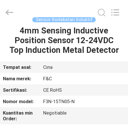
Otomasi
Industri
supplier.
Copyright
©
Sensor Kedekatan Induktif
2019
-
2025
4mm Sensing Inductive
RUMAH
F&C
Sensing
Position Sensor 12-24VDC
Technology
(Hunan)
Co.,Ltd.
PRODUK
Top Induction Metal Detector
All
Rights
Reserved.
TENTANG
Tempat asal:
Cina
KAMI
Nama merek:
F&C
Sertifikasi:
CE RoHS
TUR
Nomor model:
F3N-15TN05-N
PABRIK
Kuantitas min
Negotiable
Order:
KONTROL